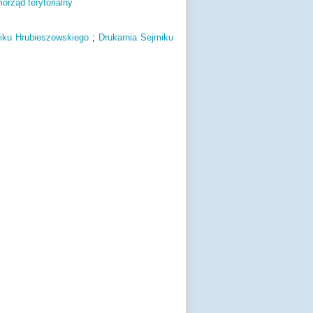
orząd terytorialny
iku Hrubieszowskiego
;
Drukarnia Sejmiku