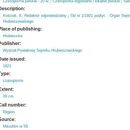
Czasopisma polskie - 20 w.
;
Czasopisma regionalne i lokalne polskie
;
Sam
Description:
Kościuk,
K.
Redaktor odpowiedzialny
;
Od nr 1/1921 podtyt.
: Organ Sejm
Hrubieszowskiego
Place of publishing:
Hrubieszów
Publisher:
Wydział Powiatowy Sejmiku Hrubieszowskiego
Date issued:
1921
Type:
czasopismo
Extent:
30 cm
Call number:
Region
Source:
Mikrofilm nr 55