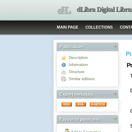
dLibra Digital Libra
MAIN PAGE
COLLECTIONS
CONT
Publication
Pu
Description
P
Information
Structure
Similar editions
Export metadata
Favourite positions