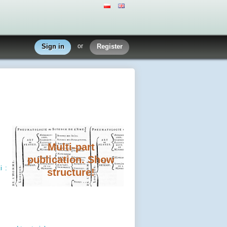
Sign in
or
Register
Multi-part
publication. Show
i :
structure!