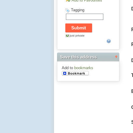
Add to Favourites
Tagging
just private
Save this address
Add to
bookmarks