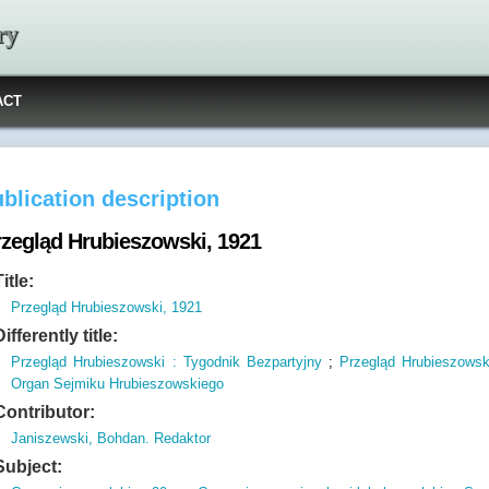
ry
ACT
blication description
rzegląd Hrubieszowski, 1921
Title:
Przegląd Hrubieszowski, 1921
Differently title:
Przegląd Hrubieszowski : Tygodnik Bezpartyjny
;
Przegląd Hrubieszowsk
Organ Sejmiku Hrubieszowskiego
Contributor:
Janiszewski, Bohdan. Redaktor
Subject: