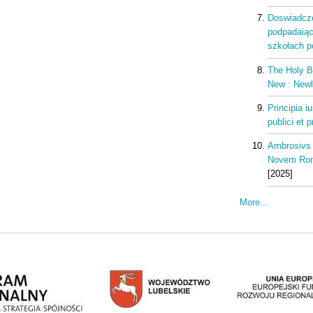
Doswiadcze
podpadaiąc
szkołach p
The Holy B
New : Newly
Principia i
publici et 
Ambrosivs 
Novem Roma
[2025]
More...