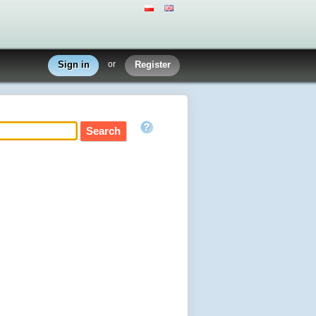
Sign in
or
Register