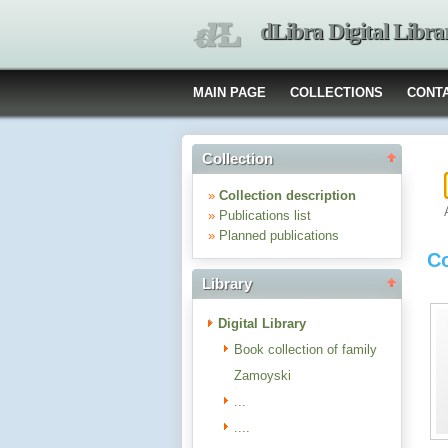
dLibra Digital Libra
MAIN PAGE
COLLECTIONS
CONT
Collection
»
Collection description
»
Publications list
»
Planned publications
Co
Library
Digital Library
Book collection of family
Zamoyski
...
....