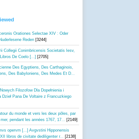
viewed
iceronis Orationes Selectae XIV : Oder
Nuderlesene Reden
[3244]
 Collegii Conimbricensis Societatis Iesv,
Libros De Coelo [...]
[2705]
ncienne Des Egyptiens, Des Carthaginois,
ens, Des Babyloniens, Des Medes Et D...
Nowych Filozofow Dla Dopełnienia i
a Dzieł Pana De Voltaire z Francuzkiego
tour du monde et vers les deux pôles, par
r mer, pendant les années 1767, 17...
[2149]
mvs opervm [...] Avgvstini Hipponensis
II libros de civitate dediligenter r...
[2138]