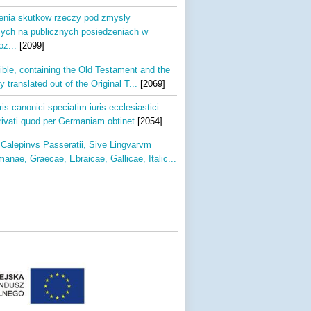
nia skutkow rzeczy pod zmysły
ych na publicznych posiedzeniach w
oz...
[2099]
ible, containing the Old Testament and the
 translated out of the Original T...
[2069]
uris canonici speciatim iuris ecclesiastici
privati quod per Germaniam obtinet
[2054]
Calepinvs Passeratii, Sive Lingvarvm
nae, Graecae, Ebraicae, Gallicae, Italic...