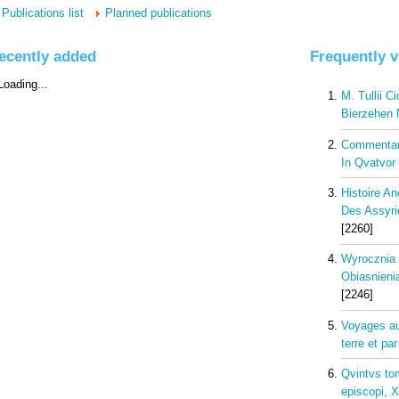
Publications list
Planned publications
ecently added
Frequently 
M. Tullii C
Bierzehen 
Commentarii
In Qvatvor 
Histoire A
Des Assyri
[2260]
Wyrocznia 
Obiasnieni
[2246]
Voyages au
terre et pa
Qvintvs to
episcopi, XX