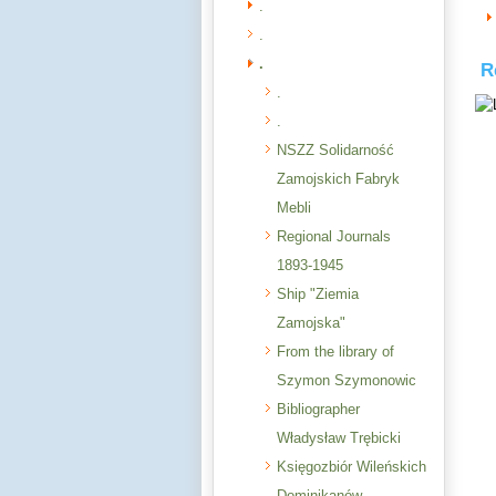
.
.
.
R
.
.
NSZZ Solidarność
Zamojskich Fabryk
Mebli
Regional Journals
1893-1945
Ship "Ziemia
Zamojska"
From the library of
Szymon Szymonowic
Bibliographer
Władysław Trębicki
Księgozbiór Wileńskich
Dominikanów