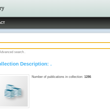
ry
ACT
Advanced search..
llection Description: .
Number of publications in collection:
1286