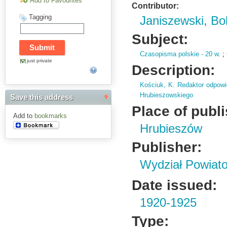
Add to Favourites
Contributor:
Tagging
Janiszewski, Bo
Subject:
Czasopisma polskie - 20 w.
;
just private
Description:
Kościuk,
K.
Redaktor odpowi
Hrubieszowskiego
Save this address
Place of publ
Add to
bookmarks
Hrubieszów
Publisher:
Wydział Powiat
Date issued:
1920-1925
Type: