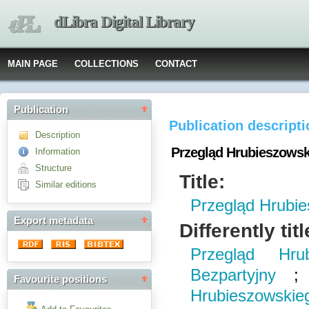
dLibra Digital Library
MAIN PAGE
COLLECTIONS
CONTACT
Publication
Publication descript
Description
Przegląd Hrubieszowsk
Information
Structure
Title:
Similar editions
Przegląd Hrubi
Export metadata
Differently titl
Przegląd Hru
Bezpartyjny
Favourite positions
Hrubieszowskie