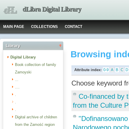
dLibra Digital Library
MAIN PAGE
COLLECTIONS
CONTACT
Library
Browsing ind
Digital Library
Book collection of family
Attribute index:
0-9
A
B
C
D
Zamoyski
...
Choose keyword fr
....
.
Co-financed by t
.
from the Culture 
.
"Dofinansowano 
Digital archive of children
from the Zamość region
Narodowego pocho