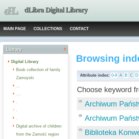
dLibra Digital Library
MAIN PAGE
COLLECTIONS
CONTACT
Library
Browsing ind
Digital Library
Book collection of family
Attribute index:
0-9
A
B
C
D
Zamoyski
...
Choose keyword fr
....
.
Archiwum Pańs
.
Archiwum Pańs
.
Digital archive of children
Biblioteka Konw
from the Zamość region