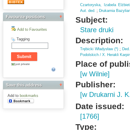
Czartoryska, Izabela Elżbiet
Aut. ded.
;
Drukarnia Bazylia
Favourite positions
Subject:
Stare druki
Add to Favourites
Description:
Tagging
Trębicki Władysław (
*)
;
Ded
Podolskich / X.
Herakli Karpin
Place of publ
just private
[w Wilnie]
Publisher:
Save this address
[w Drukarni J. 
Add to
bookmarks
Date issued:
[1766]
Type: