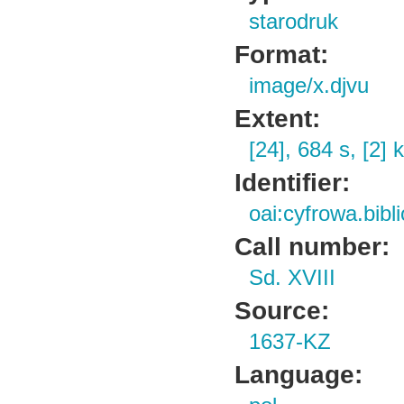
starodruk
Format:
image/x.djvu
Extent:
[24], 684 s, [2] k
Identifier:
oai:cyfrowa.bib
Call number:
Sd. XVIII
Source:
1637-KZ
Language: