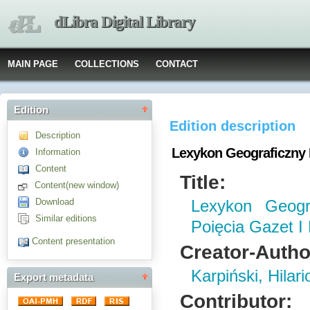
dLibra Digital Library
MAIN PAGE
COLLECTIONS
CONTACT
Edition
Edition description
Description
Lexykon Geograficzny 
Information
Content
Title:
Content(new window)
Download
Lexykon Geogr
Similar editions
Poięcia Gazet I 
Content presentation
Creator-Autho
Karpiński, Hilari
Export metadata
Contributor: