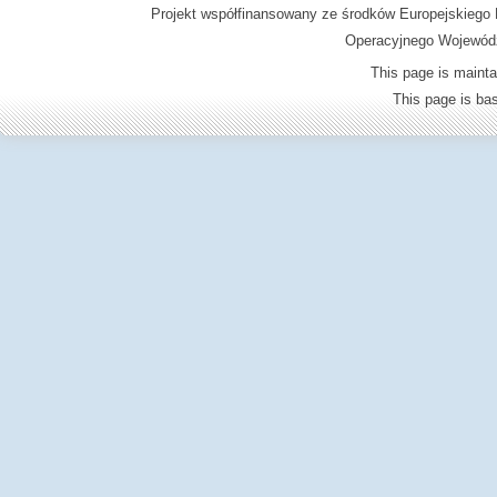
Projekt współfinansowany ze środków Europejskieg
Operacyjnego Wojewódz
This page is mainta
This page is b