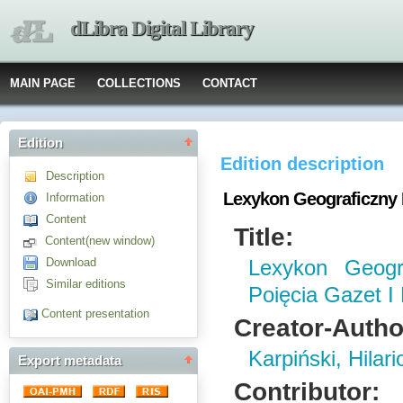
dLibra Digital Library
MAIN PAGE
COLLECTIONS
CONTACT
Edition
Edition description
Description
Lexykon Geograficzny 
Information
Content
Title:
Content(new window)
Download
Lexykon Geogr
Similar editions
Poięcia Gazet I 
Content presentation
Creator-Autho
Karpiński, Hilari
Export metadata
Contributor: