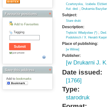
Czartoryska, Izabela Elżbiet
Aut. ded.
;
Drukarnia Bazylia
Favourite positions
Subject:
Stare druki
Add to Favourites
Description:
Tagging
Trębicki Władysław (
*)
;
Ded
Podolskich / X.
Herakli Karpin
Place of publishing:
[w Wilnie]
just private
Publisher:
[w Drukarni J. 
Save this address
Date issued:
Add to
bookmarks
[1766]
Type:
starodruk
Format: