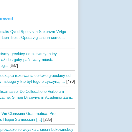
viewed
incialis Qvod Specvlvm Saxonvm Vvlgo
Libri Tres : Opera vigilanti in correc...
chismy greckiey od pierwszych iey
 aż do zguby państwa y miasta
eg...
[687]
początku rozerwania cerkwie graeckiey od
ymskiego y kto był tego przyczyną, ...
[470]
alicarnassei De Collocatione Verborum
Latine. Simon Bircovivs in Academia Zam...
i Viri Clarissimi Grammatica. Pro
s Hippei Samosciani [...]
[285]
prowadzenie woyska z ciesni bukowinskey