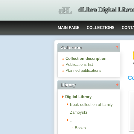
dLibra Digital Libra
MAIN PAGE
COLLECTIONS
CONT
Collection
»
Collection description
»
Publications list
»
Planned publications
Co
Library
Digital Library
Book collection of family
Zamoyski
...
Books