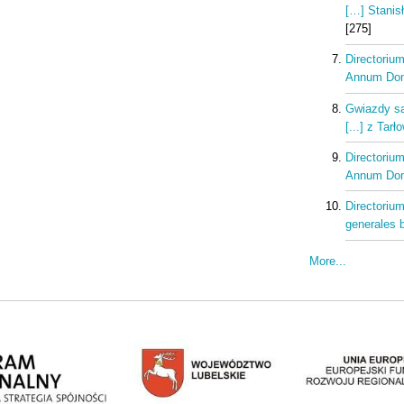
[…] Stanis
[275]
Directorium
Annum Dom
Gwiazdy sa
[...] z Tar
Directorium
Annum Dom
Directorium
generales b
More...