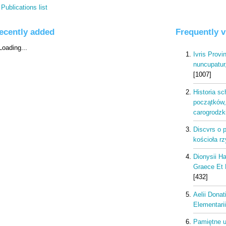
Publications list
ecently added
Frequently 
Ivris Prov
nuncupatur, 
[1007]
Historia s
początków,
carogrodzki
Discvrs o 
kościoła rz
Dionysii H
Graece Et 
[432]
Aelii Donat
Elementarii
Pamiętne u