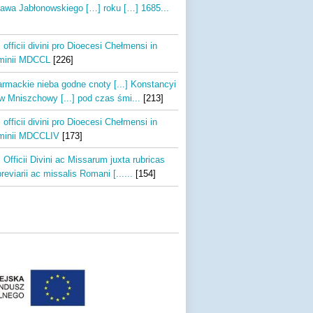
ława Jabłonowskiego […] roku […] 1685...
 officii divini pro Dioecesi Chełmensi in
inii MDCCL
[226]
rmackie nieba godne cnoty [...] Konstancyi
łow Mniszchowy [...] pod czas śmi...
[213]
 officii divini pro Dioecesi Chełmensi in
inii MDCCLIV
[173]
 Officii Divini ac Missarum juxta rubricas
reviarii ac missalis Romani [......
[154]