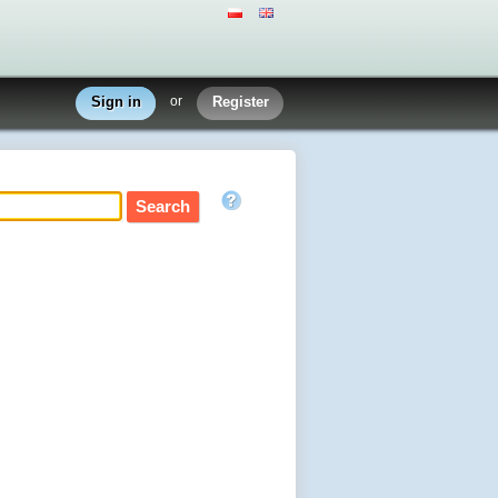
Sign in
or
Register