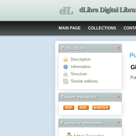
dLibra Digital Libra
MAIN PAGE
COLLECTIONS
CONT
Publication
Pu
Description
G
Information
Structure
Pub
Similar editions
Export metadata
Favourite positions