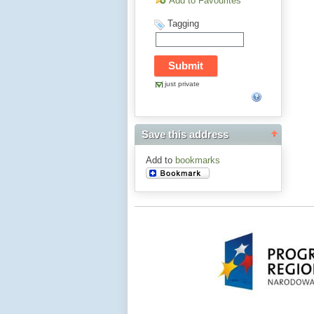
Add to Favourites
Tagging
just private
Save this address
Add to
bookmarks