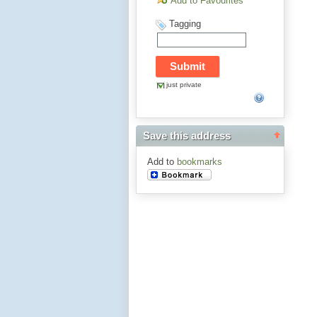
Add to Favourites
Tagging
just private
Save this address
Add to
bookmarks