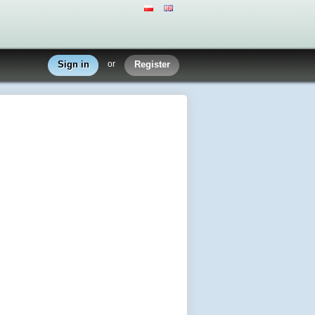
Sign in
or
Register