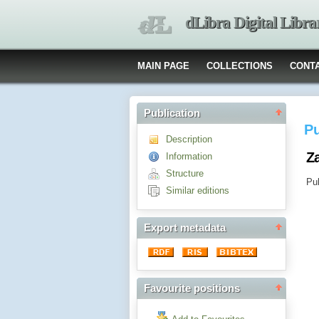
dLibra Digital Libra
MAIN PAGE
COLLECTIONS
CONT
Publication
Pu
Description
Z
Information
Structure
Pub
Similar editions
Export metadata
Favourite positions