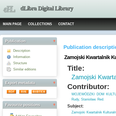
dLibra Digital Library
MAIN PAGE
COLLECTIONS
CONTACT
Publication
Publication descript
Description
Zamojski Kwartalnik Ku
Information
Structure
Title:
Similar editions
Zamojski Kwarta
Export metadata
Contributor:
WOJEWÓDZKI DOM KULTU
Rudy, Stanisław. Red.
Favourite positions
Subject:
Zamojski Kwartalnik Kultural