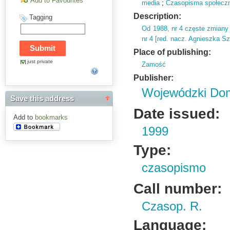
Add to Favourites
media
;
Czasopisma społeczno 
Description:
Tagging
Od 1988,
nr 4 częste zmiany 
nr 4 [red.
nacz.
Agnieszka Sz
Place of publishing:
just private
Zamość
Publisher:
Wojewódzki Dom
Save this address
Date issued:
Add to
bookmarks
1999
Type:
czasopismo
Call number:
Czasop. R.
Language: