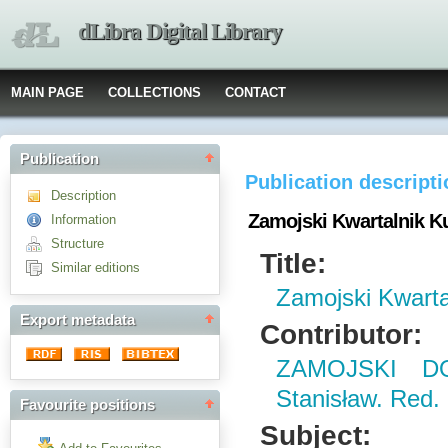
dLibra Digital Library
MAIN PAGE
COLLECTIONS
CONTACT
Publication
Publication descript
Description
Zamojski Kwartalnik Ku
Information
Structure
Title:
Similar editions
Zamojski Kwarta
Export metadata
Contributor:
ZAMOJSKI D
Stanisław. Red.
Favourite positions
Subject: