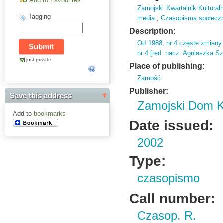
Add to Favourites
Zamojski Kwartalnik Kultural
Tagging
media
;
Czasopisma społeczno 
Description:
Od 1988,
nr 4 częste zmiany 
nr 4 [red.
nacz.
Agnieszka Sz
just private
Place of publishing:
Zamość
Publisher:
Save this address
Zamojski Dom K
Add to
bookmarks
Date issued:
2002
Type:
czasopismo
Call number:
Czasop. R.