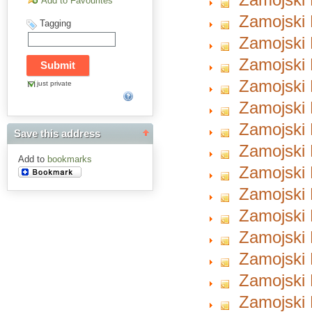
Add to Favourites
Zamojski 
Tagging
Zamojski 
Zamojski 
Zamojski 
just private
Zamojski 
Zamojski 
Save this address
Zamojski 
Add to
bookmarks
Zamojski 
Zamojski 
Zamojski 
Zamojski 
Zamojski 
Zamojski 
Zamojski 