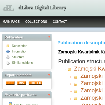
dLibra Digital Library
MAIN PAGE
COLLECTIONS
CONTACT
Publication
Publication descript
Description
Zamojski Kwartalnik Ku
Information
Structure
Publication structu
Similar editions
Zamojski Kwa
Zamojski 
Export metadata
Zamojski 
Zamojski 
Favourite positions
Zamojski 
Zamojski 