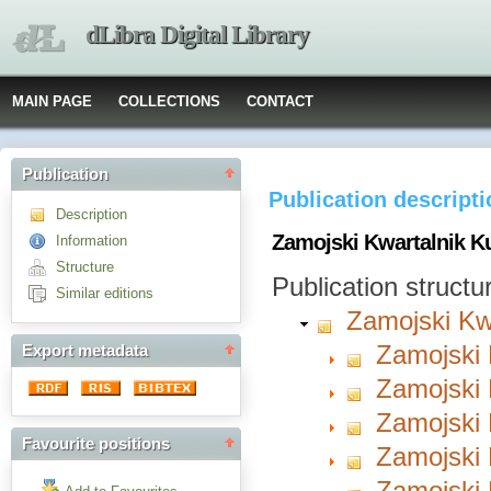
dLibra Digital Library
MAIN PAGE
COLLECTIONS
CONTACT
Publication
Publication descript
Description
Zamojski Kwartalnik Ku
Information
Structure
Publication structu
Similar editions
Zamojski Kwa
Zamojski 
Export metadata
Zamojski 
Zamojski 
Favourite positions
Zamojski 
Zamojski 