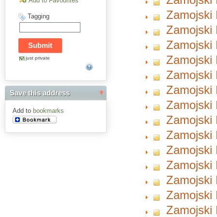
Add to Favourites
Zamojski 
Tagging
Zamojski 
Zamojski 
Zamojski 
just private
Zamojski 
Zamojski 
Save this address
Zamojski 
Add to
bookmarks
Zamojski 
Zamojski 
Zamojski 
Zamojski 
Zamojski 
Zamojski 
Zamojski 