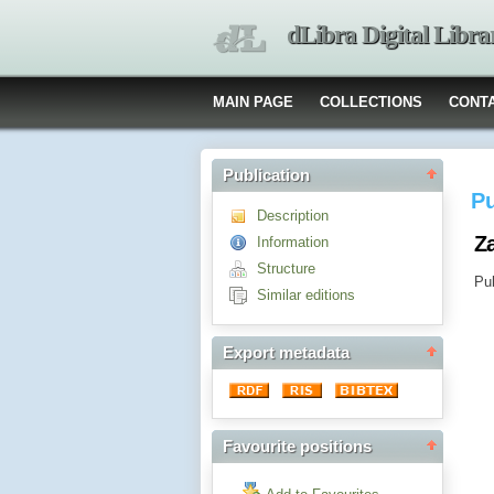
dLibra Digital Libra
MAIN PAGE
COLLECTIONS
CONT
Publication
Pu
Description
Z
Information
Structure
Pub
Similar editions
Export metadata
Favourite positions