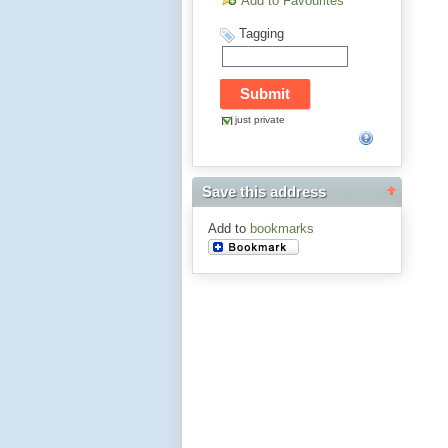
Add to Favourites
Tagging
just private
Save this address
Add to
bookmarks