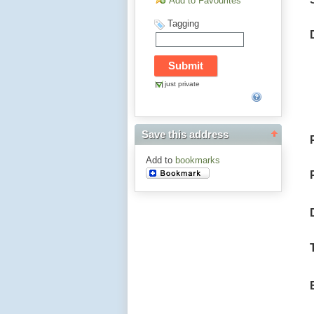
Add to Favourites
Tagging
just private
Save this address
Add to
bookmarks