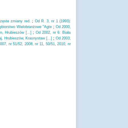
zęste zmiany red.
;
Od R.
3,
nr 1 (
1993)
:
iębiorstwo Wielobranżowe "Agte
;
Od 2000,
m,
Hrubieszów [.
.
.
]
;
Od 2002,
nr 6: Biała
aj,
Hrubieszów,
Krasnystaw [.
.
.
]
;
Od 2003,
007,
nr 51/52,
2008,
nr 11,
50/51,
2010,
nr