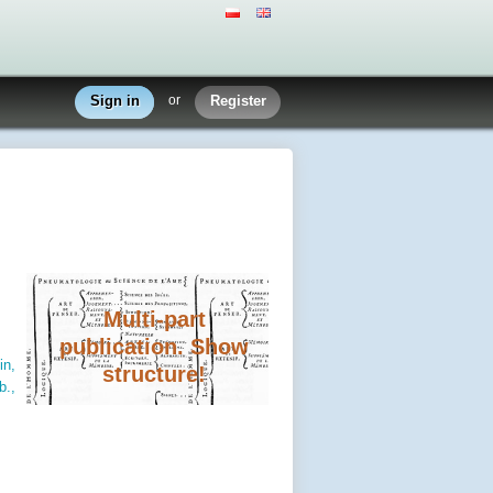
Sign in
or
Register
Multi-part
publication. Show
n,
structure!
b.,