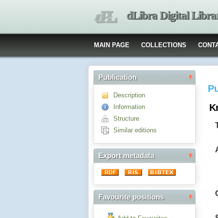
dLibra Digital Libra
MAIN PAGE
COLLECTIONS
CONT
Publication
Pu
Description
K
Information
Structure
Similar editions
Export metadata
Favourite positions