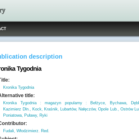
ry
ACT
blication description
ronika Tygodnia
Title:
Kronika Tygodnia
Alternative title:
Kronika Tygodnia : magazyn popularny : Bełżyce, Bychawa, Dębli
Kazimierz Dln., Kock, Kraśnik, Lubartów, Nałęczów, Opole Lub., Ostrów Lu
Poniatowa, Puławy, Ryki
Contributor:
Fudali, Włodzimierz. Red.
Subject: