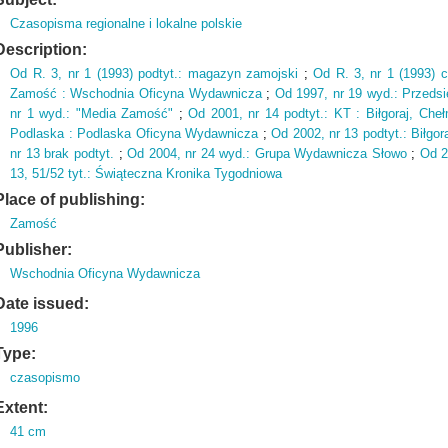
Czasopisma regionalne i lokalne polskie
Description:
Od R.
3,
nr 1 (
1993)
podtyt.
: magazyn zamojski
;
Od R.
3,
nr 1 (
1993)
c
Zamość : Wschodnia Oficyna Wydawnicza
;
Od 1997,
nr 19 wyd.
: Przeds
nr 1 wyd.
: "Media Zamość"
;
Od 2001,
nr 14 podtyt.
: KT : Biłgoraj,
Cheł
Podlaska : Podlaska Oficyna Wydawnicza
;
Od 2002,
nr 13 podtyt.
: Biłgor
nr 13 brak podtyt.
;
Od 2004,
nr 24 wyd.
: Grupa Wydawnicza Słowo
;
Od 2
13,
51/52 tyt.
: Świąteczna Kronika Tygodniowa
Place of publishing:
Zamość
Publisher:
Wschodnia Oficyna Wydawnicza
Date issued:
1996
Type:
czasopismo
Extent:
41 cm