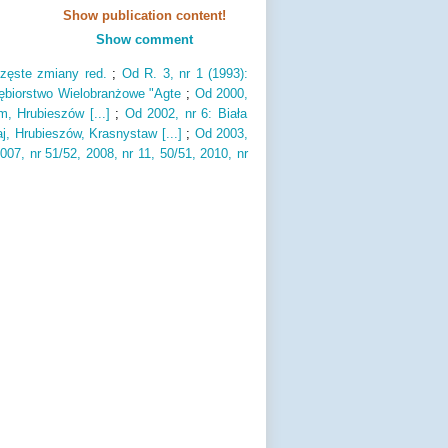
Show publication content!
Show comment
zęste zmiany red.
;
Od R.
3,
nr 1 (
1993)
:
iębiorstwo Wielobranżowe "Agte
;
Od 2000,
m,
Hrubieszów [.
.
.
]
;
Od 2002,
nr 6: Biała
aj,
Hrubieszów,
Krasnystaw [.
.
.
]
;
Od 2003,
007,
nr 51/52,
2008,
nr 11,
50/51,
2010,
nr