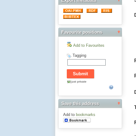
Export metadata
Favourite positions
Add to Favourites
Tagging
just private
Save this address
Add to
bookmarks