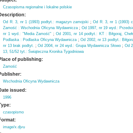
Czasopisma regionalne i lokalne polskie
Description:
Od R.
3,
nr 1 (
1993)
podtyt.
: magazyn zamojski
;
Od R.
3,
nr 1 (
1993)
c
Zamość : Wschodnia Oficyna Wydawnicza
;
Od 1997,
nr 19 wyd.
: Przeds
nr 1 wyd.
: "Media Zamość"
;
Od 2001,
nr 14 podtyt.
: KT : Biłgoraj,
Cheł
Podlaska : Podlaska Oficyna Wydawnicza
;
Od 2002,
nr 13 podtyt.
: Biłgor
nr 13 brak podtyt.
;
Od 2004,
nr 24 wyd.
: Grupa Wydawnicza Słowo
;
Od 2
13,
51/52 tyt.
: Świąteczna Kronika Tygodniowa
Place of publishing:
Zamość
Publisher:
Wschodnia Oficyna Wydawnicza
Date issued:
1996
Type:
czasopismo
Format:
image/x.djvu