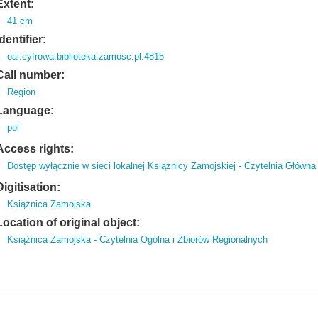
Extent:
41 cm
Identifier:
oai:cyfrowa.biblioteka.zamosc.pl:4815
Call number:
Region
Language:
pol
Access rights:
Dostęp wyłącznie w sieci lokalnej Książnicy Zamojskiej - Czytelnia Główna
Digitisation:
Książnica Zamojska
Location of original object:
Książnica Zamojska - Czytelnia Ogólna i Zbiorów Regionalnych