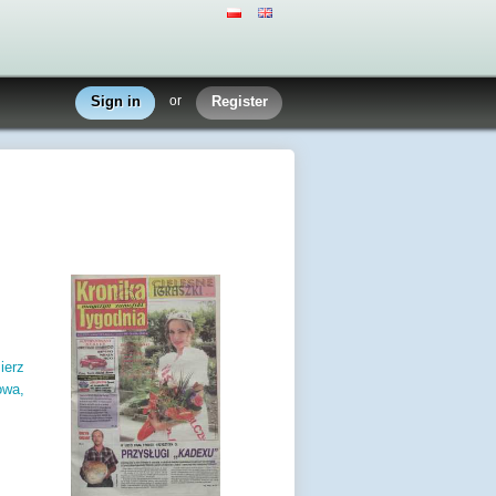
Sign in
or
Register
ierz
owa,