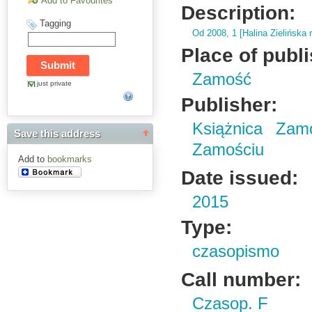
Add to Favourites
Description:
Tagging
Od 2008,
1 [Halina Zielińska 
Place of publ
Zamość
just private
Publisher:
Książnica Zam
Save this address
Zamościu
Add to
bookmarks
Date issued:
2015
Type:
czasopismo
Call number:
Czasop. F