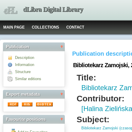
dLibra Digital Library
MAIN PAGE
COLLECTIONS
CONTACT
Publication
Publication descript
Description
Bibliotekarz Zamojski,
Information
Structure
Title:
Similar editions
Bibliotekarz Za
Export metadata
Contributor:
[Halina Zielińska
Subject:
Favourite positions
Bibliotekarz Zamojski (czasop