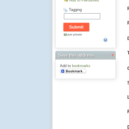
Add to Favourites
Tagging
just private
Save this address
Add to
bookmarks