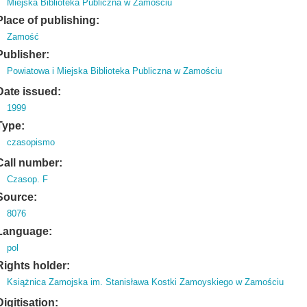
Miejska Biblioteka Publiczna w Zamościu
Place of publishing:
Zamość
Publisher:
Powiatowa i Miejska Biblioteka Publiczna w Zamościu
Date issued:
1999
Type:
czasopismo
Call number:
Czasop. F
Source:
8076
Language:
pol
Rights holder:
Książnica Zamojska im. Stanisława Kostki Zamoyskiego w Zamościu
Digitisation: