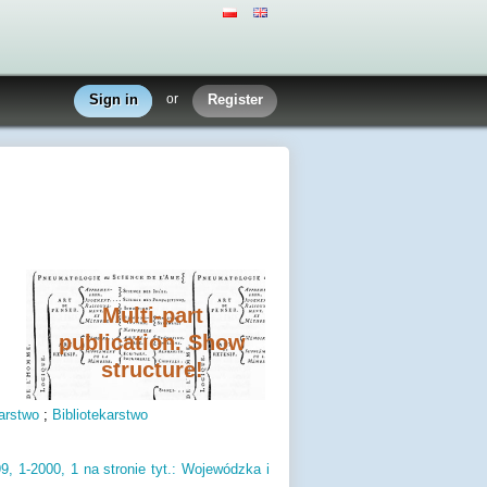
Sign in
or
Register
Multi-part
publication. Show
structure!
karstwo
;
Bibliotekarstwo
9,
1-2000,
1 na stronie tyt.
: Wojewódzka i