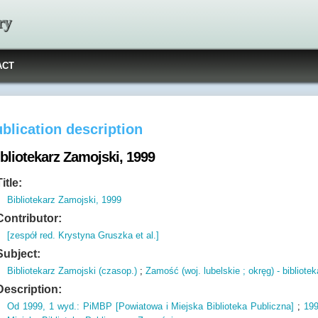
ry
ACT
blication description
bliotekarz Zamojski, 1999
Title:
Bibliotekarz Zamojski, 1999
Contributor:
[zespół red. Krystyna Gruszka et al.]
Subject:
Bibliotekarz Zamojski (czasop.)
;
Zamość (woj. lubelskie ; okręg) - bibliote
Description:
Od 1999,
1 wyd.
: PiMBP [Powiatowa i Miejska Biblioteka Publiczna]
;
199