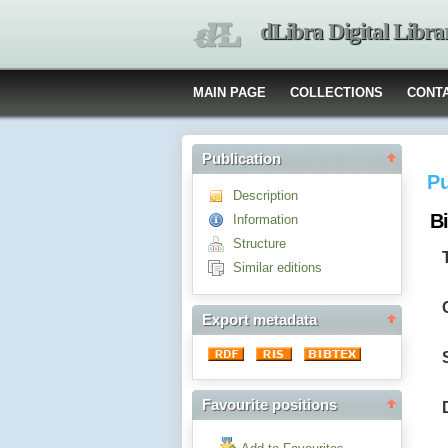
dLibra Digital Libra
MAIN PAGE
COLLECTIONS
CONT
Publication
Pu
Description
Bi
Information
Structure
Similar editions
Export metadata
Favourite positions