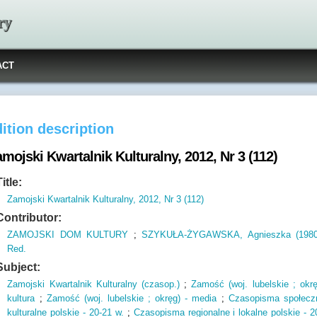
ry
ACT
ition description
mojski Kwartalnik Kulturalny, 2012, Nr 3 (112)
Title:
Zamojski Kwartalnik Kulturalny, 2012, Nr 3 (112)
Contributor:
ZAMOJSKI DOM KULTURY
;
SZYKUŁA-ŻYGAWSKA, Agnieszka (1980
Red.
Subject:
Zamojski Kwartalnik Kulturalny (czasop.)
;
Zamość (woj. lubelskie ; okrę
kultura
;
Zamość (woj. lubelskie ; okręg) - media
;
Czasopisma społecz
kulturalne polskie - 20-21 w.
;
Czasopisma regionalne i lokalne polskie - 2