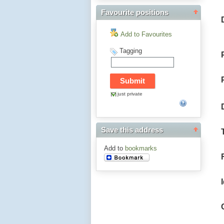
Favourite positions
Add to Favourites
Tagging
just private
Save this address
Add to
bookmarks