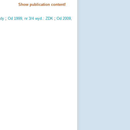
Show publication content!
udy
;
Od 1999,
nr 3/4 wyd.
: ZDK
;
Od 2009,