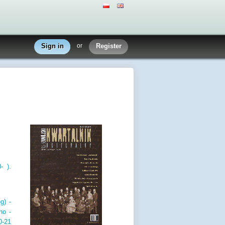
Sign in
or
Register
- ).
g) -
no -
0-21