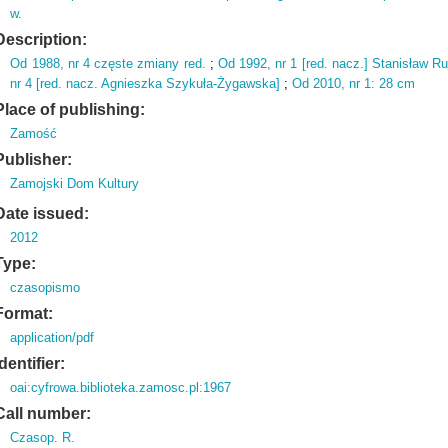
w.
Description:
Od 1988,
nr 4 częste zmiany red.
;
Od 1992,
nr 1 [red.
nacz.
] Stanisław R
nr 4 [red.
nacz.
Agnieszka Szykuła-Żygawska]
;
Od 2010,
nr 1: 28 cm
Place of publishing:
Zamość
Publisher:
Zamojski Dom Kultury
Date issued:
2012
Type:
czasopismo
Format:
application/pdf
Identifier:
oai:cyfrowa.biblioteka.zamosc.pl:1967
Call number:
Czasop. R.