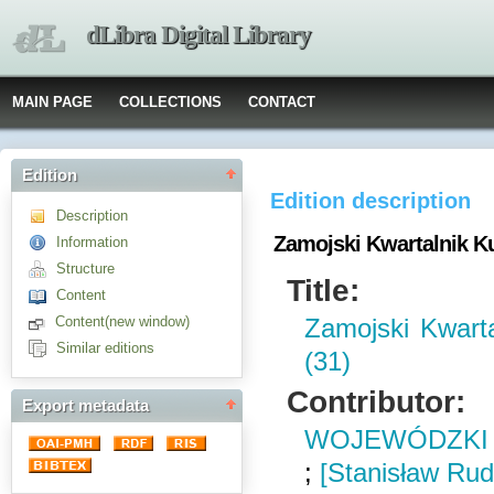
dLibra Digital Library
MAIN PAGE
COLLECTIONS
CONTACT
Edition
Edition description
Description
Zamojski Kwartalnik Kul
Information
Structure
Title:
Content
Content(new window)
Zamojski Kwarta
Similar editions
(31)
Contributor:
Export metadata
WOJEWÓDZKI 
;
[Stanisław Rud