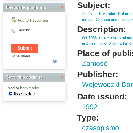
Subject:
Favourite positions
Zamojski Kwartalnik Kultural
media
;
Czasopisma społeczno 
Add to Favourites
Description:
Tagging
Od 1988,
nr 4 częste zmiany 
nr 4 [red.
nacz.
Agnieszka Sz
Place of publ
just private
Zamość
Publisher:
Save this address
Wojewódzki Dom
Add to
bookmarks
Date issued:
1992
Type:
czasopismo