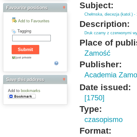
Subject:
Favourite positions
Chełmska, diecezja (katol.) - 
Add to Favourites
Description:
Tagging
Druk czarny z czerwonymi wy
Place of publ
Zamość
just private
Publisher:
Academia Zamo
Save this address
Date issued:
Add to
bookmarks
[1750]
Type:
czasopismo
Format: