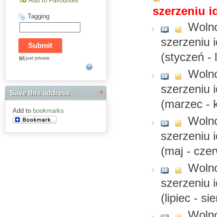
Add to Favourites
szerzeniu i
Tagging
Wolno
szerzeniu i
(styczeń - 
just private
Wolno
szerzeniu i
Save this address
(marzec - 
Add to
bookmarks
Wolno
szerzeniu i
(maj - cze
Wolno
szerzeniu i
(lipiec - s
Wolno