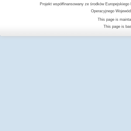
Projekt współfinansowany ze środków Europejskieg
Operacyjnego Wojewódz
This page is mainta
This page is b