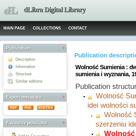
dLibra Digital Library
MAIN PAGE
COLLECTIONS
CONTACT
Publication
Publication descript
Description
Wolność Sumienia : dw
Information
sumienia i wyznania, 1
Structure
Similar editions
Publication structu
Wolność Sum
Export metadata
idei wolności s
Wolność S
szerzeniu id
Favourite positions
Wolność 