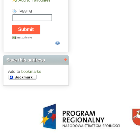
Add to Favourites
Tagging
just private
Save this address
Add to
bookmarks