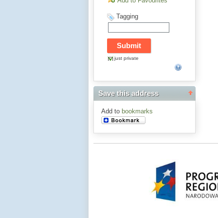
Add to Favourites
Tagging
just private
Save this address
Add to
bookmarks