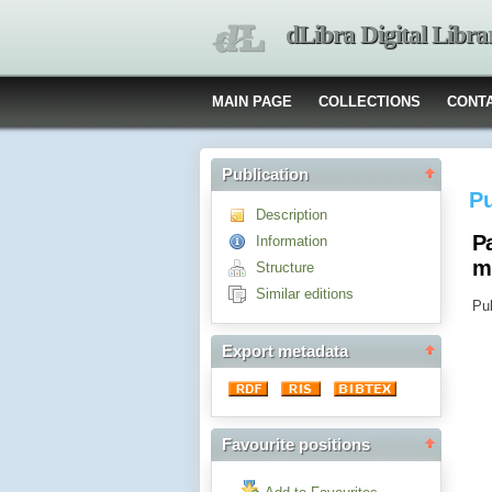
dLibra Digital Libra
MAIN PAGE
COLLECTIONS
CONT
Publication
Pu
Description
P
Information
m
Structure
Similar editions
Pub
Export metadata
Favourite positions