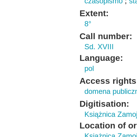
czasopismo
;
st
Extent:
8°
Call number:
Sd. XVIII
Language:
pol
Access rights
domena publicz
Digitisation:
Książnica Zamo
Location of or
Książnica Zamoj