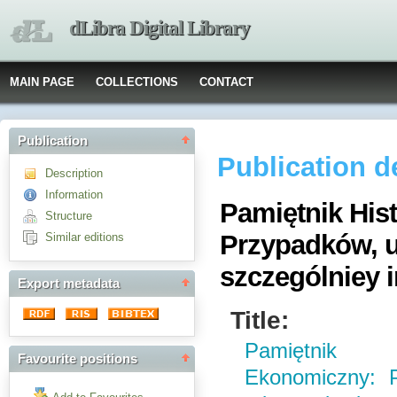
dLibra Digital Library
MAIN PAGE
COLLECTIONS
CONTACT
Publication
Publication d
Description
Information
Pamiętnik His
Structure
Przypadków, u
Similar editions
szczególniey 
Export metadata
Title:
Pamiętnik Hi
Favourite positions
Ekonomiczny: P