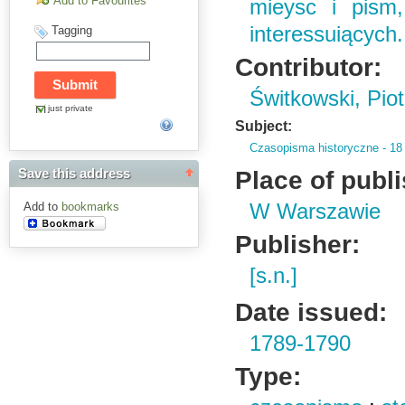
Add to Favourites
mieysc i pism,
interessuiących.
Tagging
Contributor:
Świtkowski, Pio
just private
Subject:
Czasopisma historyczne - 18
Place of publ
Save this address
Add to
bookmarks
W Warszawie
Publisher:
[s.n.]
Date issued:
1789-1790
Type: