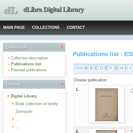
dLibra Digital Library
MAIN PAGE
COLLECTIONS
CONTACT
Collection
Publications list : E
»
Collection description
»
Publications list
0-9
A
B
C
D
E
F
G
H
I
J
»
Planned publications
Choose publication:
Library
1.
Digital Library
Book collection of family
Zamoyski
...
....
2.