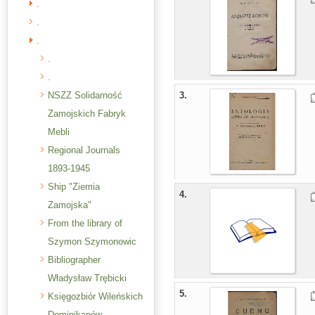
.
.
.
.
.
NSZZ Solidarność
3.
Zamojskich Fabryk
Mebli
Regional Journals
1893-1945
Ship "Ziemia
4.
Zamojska"
From the library of
Szymon Szymonowic
Bibliographer
Władysław Trębicki
5.
Księgozbiór Wileńskich
Dominikanów