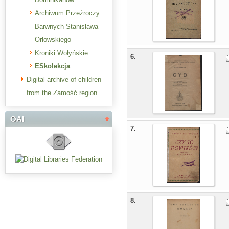
Archiwum Przeźroczy
Barwnych Stanisława
Orłowskiego
Kroniki Wołyńskie
6.
ESkolekcja
Digital archive of children
from the Zamość region
OAI
7.
8.