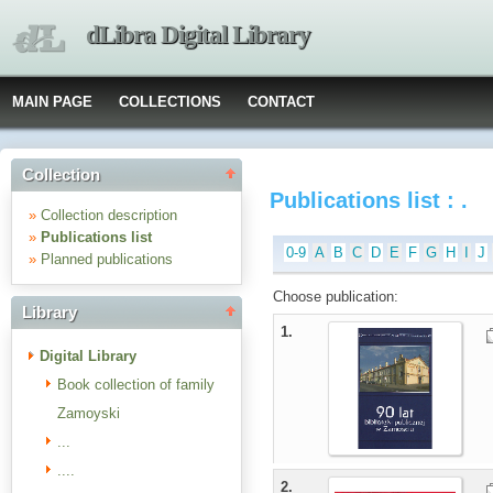
dLibra Digital Library
MAIN PAGE
COLLECTIONS
CONTACT
Collection
Publications list : .
»
Collection description
»
Publications list
0-9
A
B
C
D
E
F
G
H
I
J
»
Planned publications
Choose publication:
Library
1.
Digital Library
Book collection of family
Zamoyski
...
....
2.