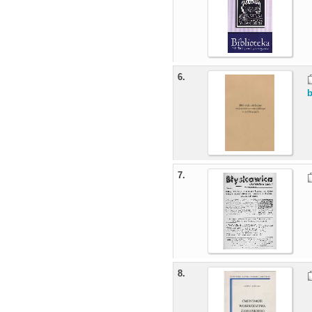
6.
b
7.
8.