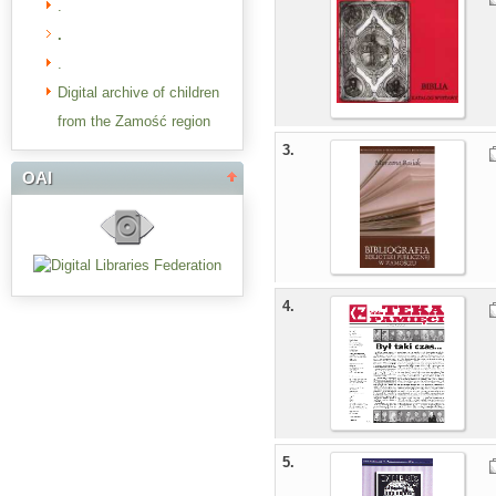
.
.
.
Digital archive of children
from the Zamość region
3.
OAI
4.
5.