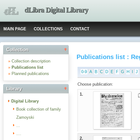
dLibra Digital Library
MAIN PAGE
COLLECTIONS
CONTACT
Collection
Publications list : R
»
Collection description
»
Publications list
0-9
A
B
C
D
E
F
G
H
I
J
»
Planned publications
Choose publication:
Library
1.
Digital Library
Book collection of family
Zamoyski
...
....
2.