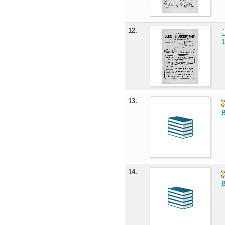
12.
1
13.
B
14.
B