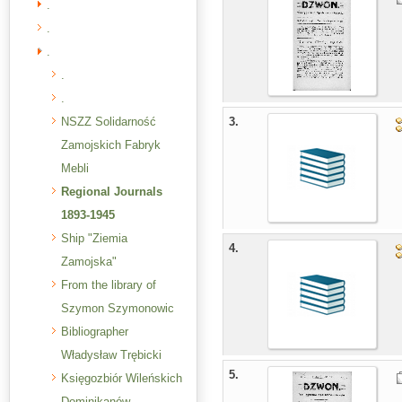
.
.
.
.
.
NSZZ Solidarność
3.
Zamojskich Fabryk
Mebli
Regional Journals
1893-1945
Ship "Ziemia
4.
Zamojska"
From the library of
Szymon Szymonowic
Bibliographer
Władysław Trębicki
5.
Księgozbiór Wileńskich
Dominikanów