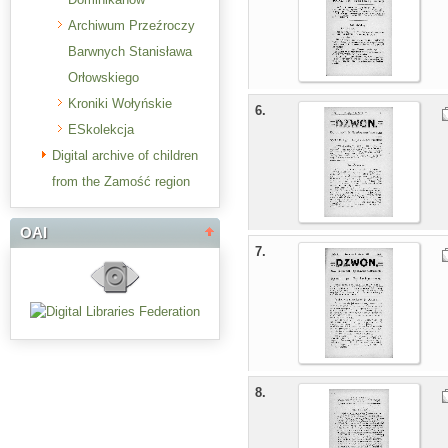
Archiwum Przeźroczy
Barwnych Stanisława
Orłowskiego
Kroniki Wołyńskie
6.
ESkolekcja
Digital archive of children
from the Zamość region
OAI
7.
8.