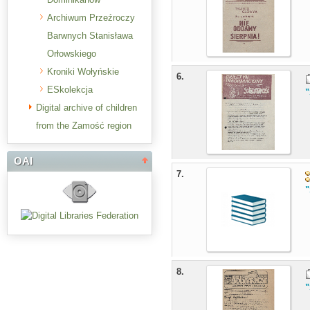
Archiwum Przeźroczy
Barwnych Stanisława
Orłowskiego
Kroniki Wołyńskie
6.
ESkolekcja
Digital archive of children
from the Zamość region
OAI
7.
8.
"