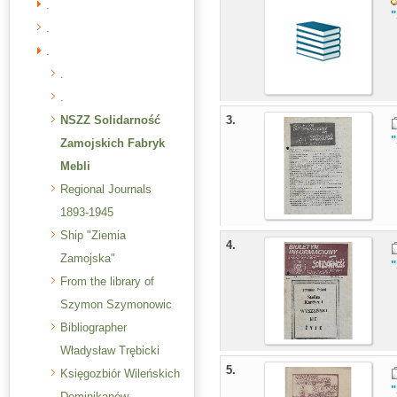
.
.
.
.
.
NSZZ Solidarność
3.
Zamojskich Fabryk
Mebli
Regional Journals
1893-1945
Ship "Ziemia
4.
Zamojska"
From the library of
Szymon Szymonowic
Bibliographer
Władysław Trębicki
5.
Księgozbiór Wileńskich
Dominikanów