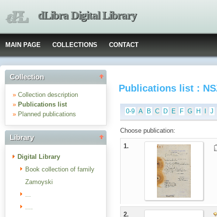
dLibra Digital Library
MAIN PAGE
COLLECTIONS
CONTACT
Collection
Publications list : 
»
Collection description
»
Publications list
0-9
A
B
C
D
E
F
G
H
I
J
»
Planned publications
Choose publication:
Library
1.
Digital Library
Book collection of family
Zamoyski
...
....
2.