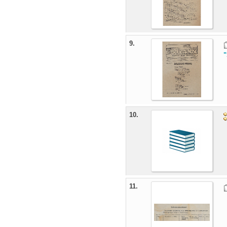
9.
"
10.
11.