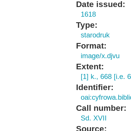
Date issued:
1618
Type:
starodruk
Format:
image/x.djvu
Extent:
[1] k., 668 [i.e. 
Identifier:
oai:cyfrowa.bib
Call number:
Sd. XVII
Source: