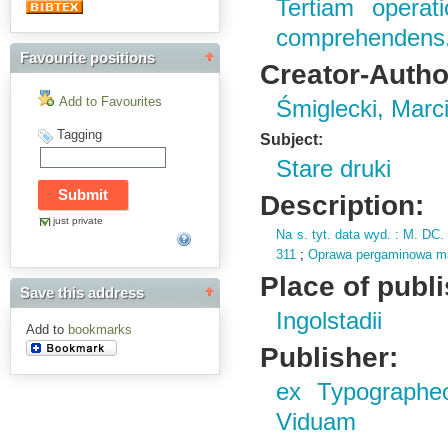
Tertiam operati
comprehendens
Favourite positions
Creator-Autho
Add to Favourites
Śmiglecki, Marc
Tagging
Subject:
Stare druki
Description:
just private
Na s.
tyt.
data wyd.
: M.
DC.
311
;
Oprawa pergaminowa m
Place of publ
Save this address
Ingolstadii
Add to
bookmarks
Publisher:
ex Typographe
Viduam