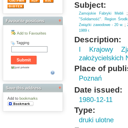
Subject:
Zamojskie Fabryki Mebli
"Solidarność". Region Środ
Favourite positions
Związki zawodowe - 20 w.
;
1989 r.
Add to Favourites
Description:
Tagging
I Krajowy Zja
założycielskich
Place of publ
just private
Poznań
Date issued:
Save this address
1980-12-11
Add to
bookmarks
Type:
druki ulotne