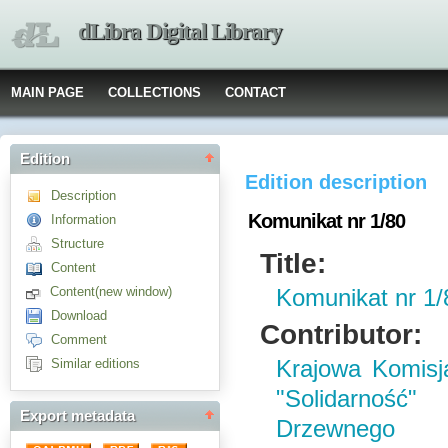
dLibra Digital Library
MAIN PAGE
COLLECTIONS
CONTACT
Edition
Edition description
Description
Komunikat nr 1/80
Information
Structure
Title:
Content
Content(new window)
Komunikat nr 1/
Download
Contributor:
Comment
Similar editions
Krajowa Komis
"Solidarność"
Export metadata
Drzewnego