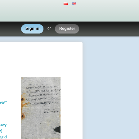
Sign in
or
Register
ość"
dowy
e) -
ązki