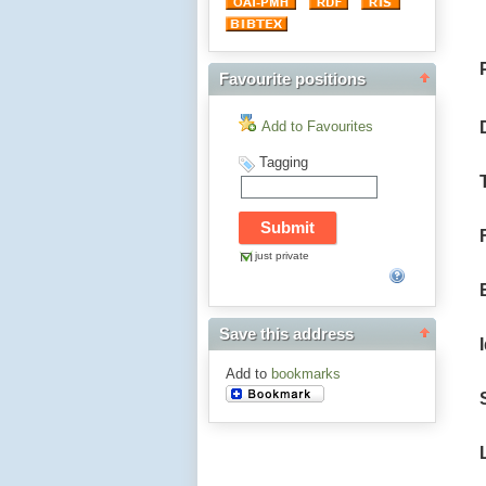
Favourite positions
Add to Favourites
Tagging
just private
Save this address
Add to
bookmarks