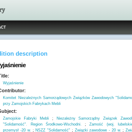
ry
ACT
ition description
yjaśnienie
Title:
Wyjaśnienie
Contributor:
Komitet Niezależnych Samorządowych Związków Zawodowych "Solidarn
przy Zamojskich Fabrykach Mebli
Subject:
Zamojskie Fabryki Mebli
;
Niezależny Samorządny Związek Zawo
"Solidarność". Region Środkowo-Wschodni.
;
Zamość (woj. lubelski
przemysł -20 w.
;
NSZZ "Solidarność"
;
Związki zawodowe - 20 w.
;
Zwi