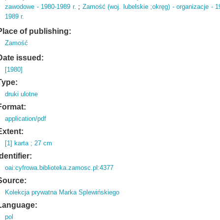
zawodowe - 1980-1989 r.
;
Zamość (woj. lubelskie ;okręg) - organizacje - 1
1989 r.
Place of publishing:
Zamość
Date issued:
[1980]
Type:
druki ulotne
Format:
application/pdf
Extent:
[1] karta ; 27 cm
Identifier:
oai:cyfrowa.biblioteka.zamosc.pl:4377
Source:
Kolekcja prywatna Marka Splewińskiego
Language:
pol