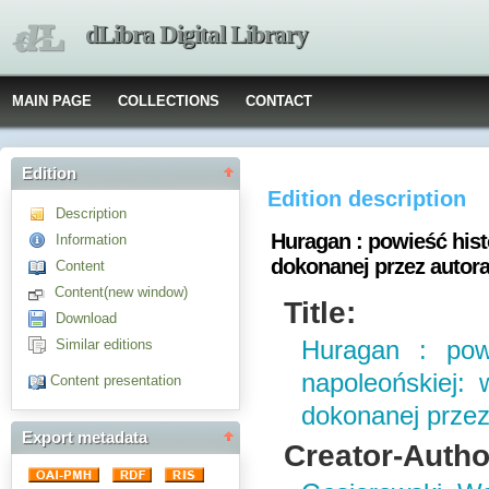
dLibra Digital Library
MAIN PAGE
COLLECTIONS
CONTACT
Edition
Edition description
Description
Huragan : powieść hist
Information
dokonanej przez autora.
Content
Content(new window)
Title:
Download
Similar editions
Huragan : pow
napoleońskiej:
Content presentation
dokonanej przez 
Export metadata
Creator-Autho