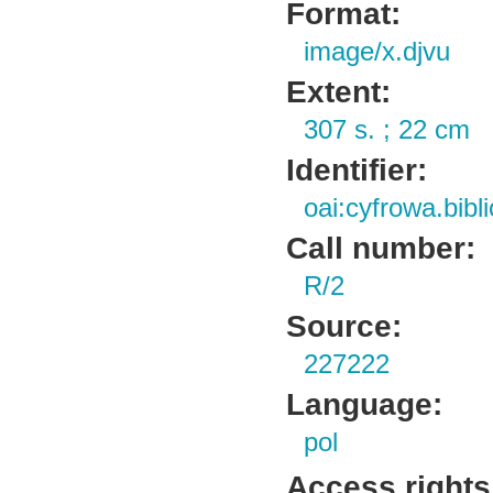
Format:
image/x.djvu
Extent:
307 s. ; 22 cm
Identifier:
oai:cyfrowa.bib
Call number:
R/2
Source:
227222
Language:
pol
Access rights