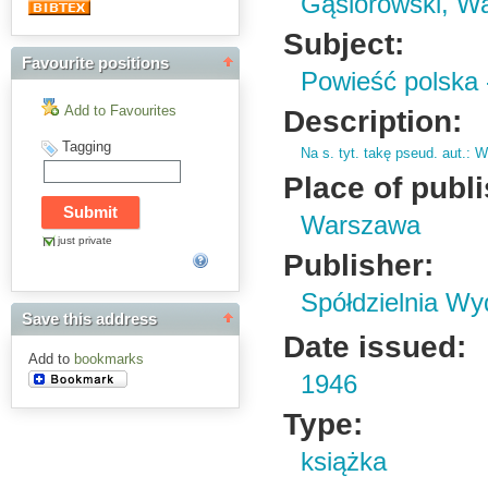
Gąsiorowski, W
Subject:
Favourite positions
Powieść polska 
Add to Favourites
Description:
Tagging
Na s.
tyt.
takę pseud.
aut.
: W
Place of publ
Warszawa
just private
Publisher:
Spółdzielnia W
Save this address
Date issued:
Add to
bookmarks
1946
Type:
książka