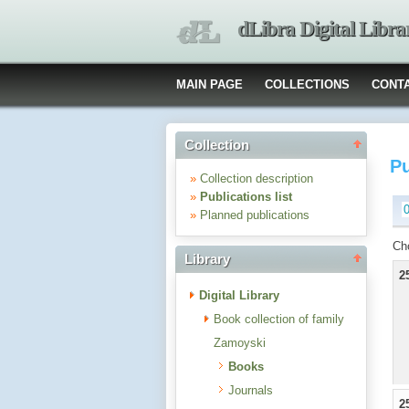
dLibra Digital Libra
MAIN PAGE
COLLECTIONS
CONT
Collection
Pu
»
Collection description
»
Publications list
»
Planned publications
Ch
Library
2
Digital Library
Book collection of family
Zamoyski
Books
Journals
2