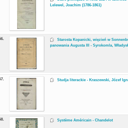
Lelewel, Joachim (1786-1861)
56.
Starosta Kopanicki, więzień w Sonnenbu
panowania Augusta III - Syrokomla, Władysł
57.
Studja literackie - Kraszewski, Józef Ig
58.
Système Américain - Chandelot