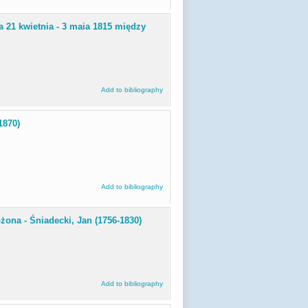
a 21 kwietnia - 3 maia 1815 między
Add to bibliography
1870)
Add to bibliography
żona - Śniadecki, Jan (1756-1830)
Add to bibliography