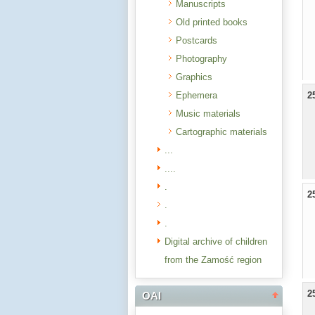
Manuscripts
Old printed books
Postcards
Photography
Graphics
Ephemera
2
Music materials
Cartographic materials
...
....
.
2
.
.
Digital archive of children
from the Zamość region
2
OAI