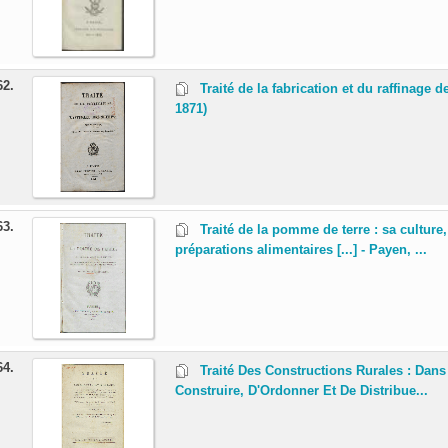
62.
Traité de la fabrication et du raffinage
1871)
63.
Traité de la pomme de terre : sa culture
préparations alimentaires [...] - Payen, ...
64.
Traité Des Constructions Rurales : Da
Construire, D'Ordonner Et De Distribue...