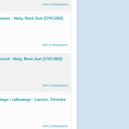
Add to bibliography
emier - Haüy, René Just (1743-1822)
Add to bibliography
econd - Haüy, René Just (1743-1822)
Add to bibliography
ego i całkowego - Lacroix, Silvestre
Add to bibliography