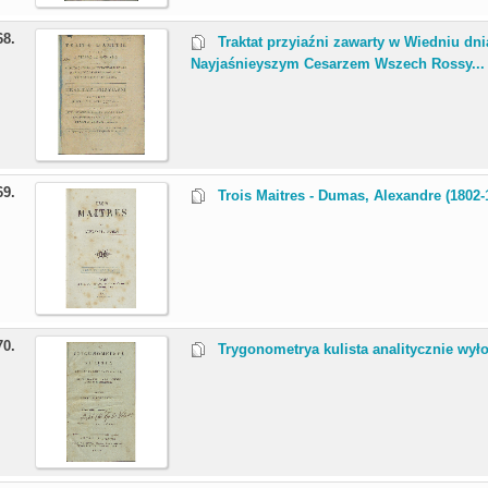
68.
Traktat przyiaźni zawarty w Wiedniu dni
Nayjaśnieyszym Cesarzem Wszech Rossy...
69.
Trois Maitres - Dumas, Alexandre (1802-
70.
Trygonometrya kulista analitycznie wyło