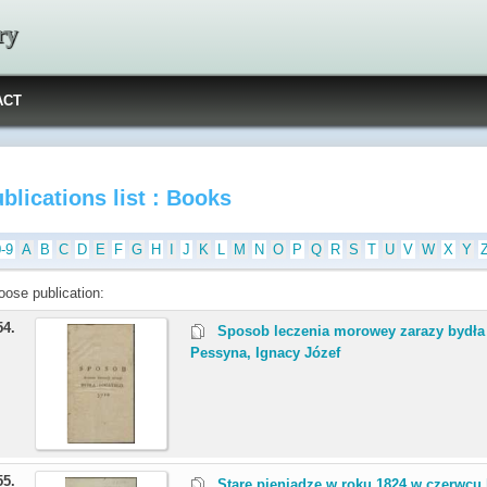
ry
ACT
blications list : Books
0-9
A
B
C
D
E
F
G
H
I
J
K
L
M
N
O
P
Q
R
S
T
U
V
W
X
Y
oose publication:
54.
Sposob leczenia morowey zarazy bydła
Pessyna, Ignacy Józef
55.
Stare pieniądze w roku 1824 w czerwcu