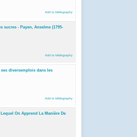
Add to bibliography
 des sucres - Payen, Anselme (1795-
Add to bibliography
, ses diversemplois dans les
Add to bibliography
ns Lequel On Apprend La Manière De