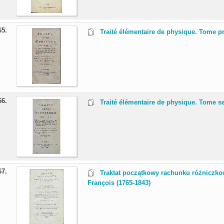
65.
Traité élémentaire de physique. Tome pr
66.
Traité élémentaire de physique. Tome s
67.
Traktat początkowy rachunku różniczkow
François (1765-1843)