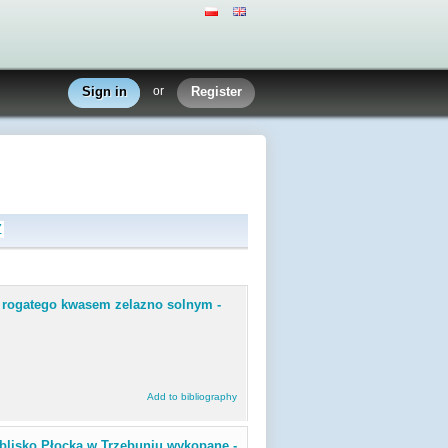
Sign in
or
Register
Z
 rogatego kwasem zelazno solnym -
Add to bibliography
 blisko Płocka w Trzebuniu wykopane -