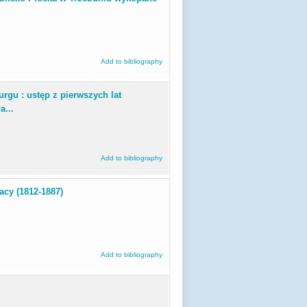
Add to bibliography
rgu : ustęp z pierwszych lat
a...
Add to bibliography
nacy (1812-1887)
Add to bibliography