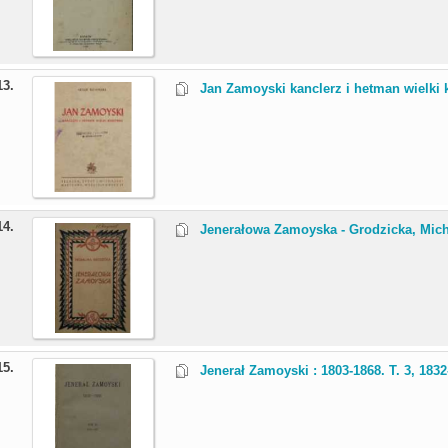
13.
Jan Zamoyski kanclerz i hetman wielki k
14.
Jenerałowa Zamoyska - Grodzicka, Mich
15.
Jenerał Zamoyski : 1803-1868. T. 3, 183