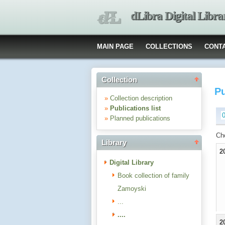
dLibra Digital Libra
MAIN PAGE
COLLECTIONS
CONT
Collection
Pu
»
Collection description
»
Publications list
»
Planned publications
Ch
Library
2
Digital Library
Book collection of family
Zamoyski
...
....
2