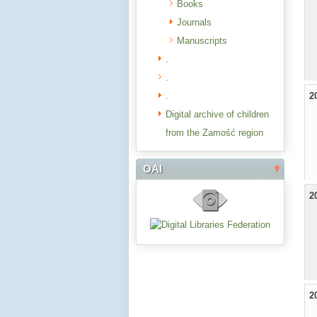
Books
Journals
Manuscripts
.
.
.
2
Digital archive of children
from the Zamość region
OAI
2
2