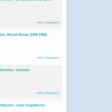
Add to bibliography
ko, Michał Marian (1890-1969)
Add to bibliography
 koronny : życiorys
Add to bibliography
lityczna : zarys biograficzny -