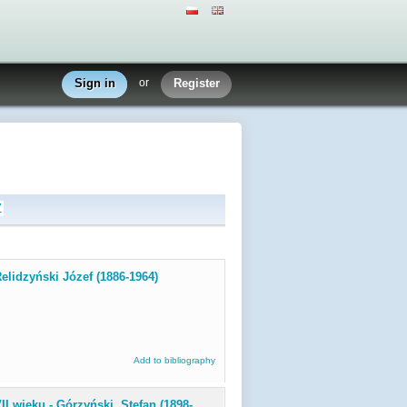
Sign in
or
Register
Z
Relidzyński Józef (1886-1964)
Add to bibliography
I wieku - Górzyński, Stefan (1898-