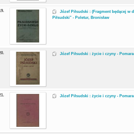
19.
Józef Piłsudski : (Fragment będącej w d
Piłsudski" - Poletur, Bronisław
20.
Józef Piłsudski : życie i czyny - Pomara
21.
Józef Piłsudski : życie i czyny - Pomara