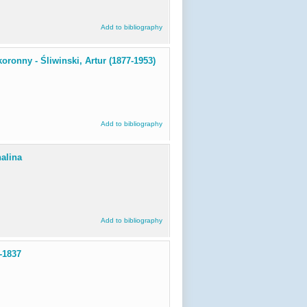
Add to bibliography
oronny - Śliwinski, Artur (1877-1953)
Add to bibliography
alina
Add to bibliography
2-1837