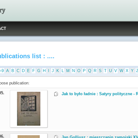
ry
ACT
blications list : ....
0-9
A
B
C
D
E
F
G
H
I
J
K
L
M
N
O
P
Q
R
S
T
U
V
W
X
Y
oose publication:
05.
Jak to było ładnie : Satyry polityczne - 
06.
Jan Golljusz : mieszczanin zamojski XVI