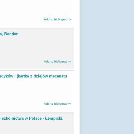
Add to bibliography
ka, Bogdan
Add to bibliography
edyków : (kartka z dziejów mecenatu
Add to bibliography
 szkolnictwa w Polsce - Łempicki,