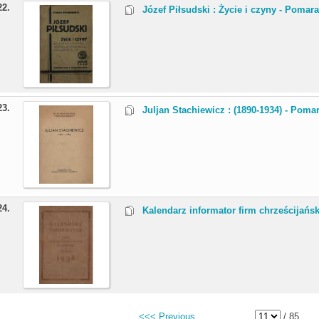
22.
Józef Piłsudski : Życie i czyny - Pomara
23.
Juljan Stachiewicz : (1890-1934) - Pomar
24.
Kalendarz informator firm chrześcijańs
<<< Previous
/ 85