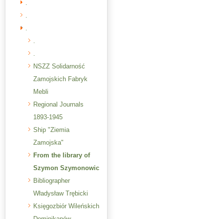
.
.
.
.
.
NSZZ Solidarność
Zamojskich Fabryk
Mebli
Regional Journals
1893-1945
Ship "Ziemia
Zamojska"
From the library of
Szymon Szymonowic
Bibliographer
Władysław Trębicki
Księgozbiór Wileńskich
Dominikanów