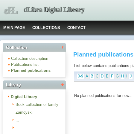
dLibra Digital Library
MAIN PAGE
COLLECTIONS
CONTACT
Collection
Planned publication
»
Collection description
»
Publications list
List below contains publications plan
»
Planned publications
0-9
A
B
C
D
E
F
G
H
I
J
Library
No planned publications for now...
Digital Library
Book collection of family
Zamoyski
...
....