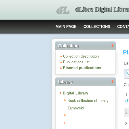
dLibra Digital Libra
MAIN PAGE
COLLECTIONS
CONT
Collection
Pl
»
Collection description
»
Publications list
Lis
»
Planned publications
Library
Ch
Digital Library
1
Book collection of family
(1
Zamoyski
2
...
....
3