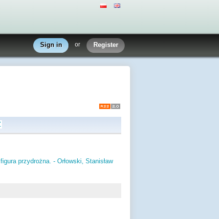
Sign in
or
Register
Z
igura przydrożna. - Orłowski, Stanisław