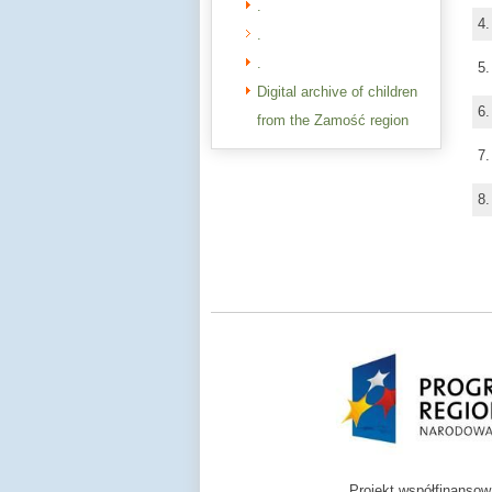
.
4
.
.
5
Digital archive of children
6
from the Zamość region
7
8
Projekt współfinanso