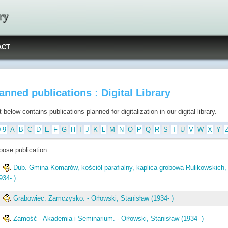
ry
ACT
anned publications : Digital Library
t below contains publications planned for digitalization in our digital library.
0-9
A
B
C
D
E
F
G
H
I
J
K
L
M
N
O
P
Q
R
S
T
U
V
W
X
Y
oose publication:
.
Dub. Gmina Komarów, kościół parafialny, kaplica grobowa Rulikowskich, f
934- )
.
Grabowiec. Zamczysko. - Orłowski, Stanisław (1934- )
.
Zamość - Akademia i Seminarium. - Orłowski, Stanisław (1934- )