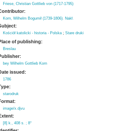
Friese, Christian Gottlieb von (1717-1795)
Contributor:
Korn, Wilhelm Bogumił (1739-1806). Nakł.
Subject:
Kościół katolicki - historia - Polska
;
Stare druki
Place of publishing:
Breslau
Publisher:
bey Wilhelm Gottlieb Korn
Date issued:
1786
Type:
starodruk
Format:
image/x.djvu
Extent:
[8] k., 408 s. ; 8°
Identifier: