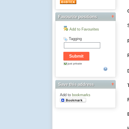
Favourite positions
Add to Favourites
Tagging
just private
Save this address
Add to
bookmarks