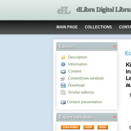
dLibra Digital Libra
MAIN PAGE
COLLECTIONS
CONT
Edition
Ed
Description
K
Information
i
Content
Le
Content(new window)
au
Download
Similar editions
Content presentation
Export metadata