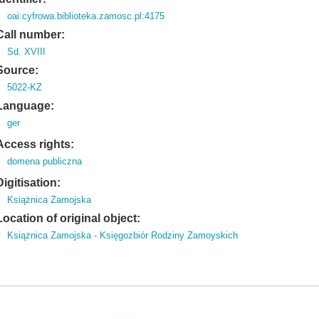
oai:cyfrowa.biblioteka.zamosc.pl:4175
Call number:
Sd. XVIII
Source:
5022-KZ
Language:
ger
Access rights:
domena publiczna
Digitisation:
Książnica Zamojska
Location of original object:
Książnica Zamojska - Księgozbiór Rodziny Zamoyskich