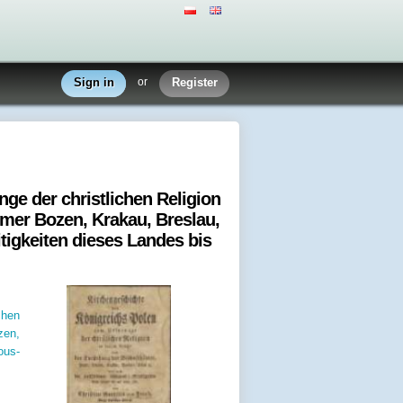
Sign in
or
Register
ge der christlichen Religion
mer Bozen, Krakau, Breslau,
tigkeiten dieses Landes bis
chen
zen,
ous-