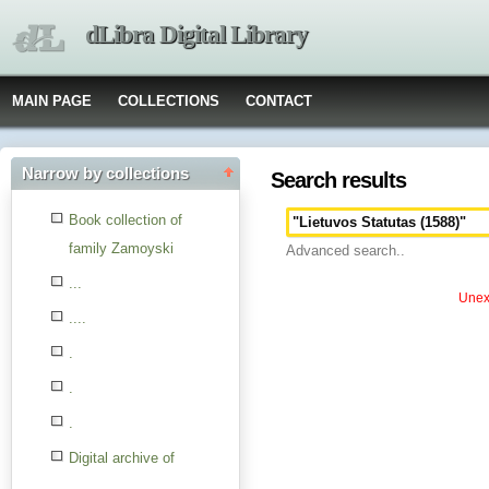
dLibra Digital Library
MAIN PAGE
COLLECTIONS
CONTACT
Narrow by collections
Search results
Book collection of
family Zamoyski
Advanced search..
...
Unexp
....
.
.
.
Digital archive of
children from the