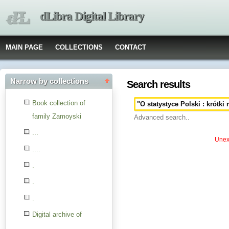
dLibra Digital Library
MAIN PAGE
COLLECTIONS
CONTACT
Narrow by collections
Search results
Book collection of
family Zamoyski
Advanced search..
...
Unexp
....
.
.
.
Digital archive of
children from the