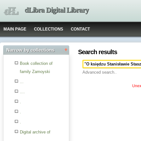
dLibra Digital Library
MAIN PAGE
COLLECTIONS
CONTACT
Narrow by collections
Search results
Book collection of
family Zamoyski
Advanced search..
...
Unexp
....
.
.
.
Digital archive of
children from the