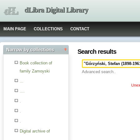
dLibra Digital Library
MAIN PAGE
COLLECTIONS
CONTACT
Narrow by collections
Search results
Book collection of
family Zamoyski
Advanced search..
...
Unexp
....
.
.
.
Digital archive of
children from the