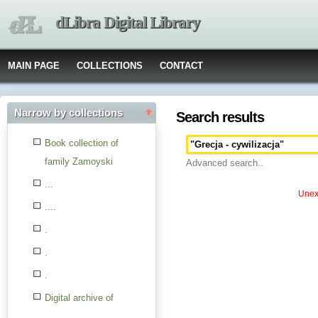
dLibra Digital Library
MAIN PAGE
COLLECTIONS
CONTACT
Narrow by collections
Search results
Book collection of
family Zamoyski
Advanced search..
...
Unexp
....
.
.
.
Digital archive of
children from the