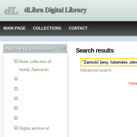
dLibra Digital Library
MAIN PAGE
COLLECTIONS
CONTACT
Narrow by collections
Search results
Book collection of
family Zamoyski
Advanced search..
...
Unexp
....
.
.
.
Digital archive of
children from the