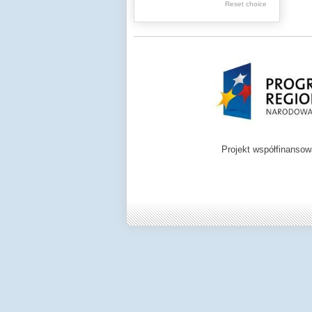
.
Reset choice
Digital archive of
children from the
Zamość region
Projekt współfinanso