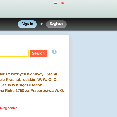
Sign in
or
Register
loru z rożnych Kondycy i Stanu
ele Krasnobrodzkim W. W. O. O.
 Jezus w Księdze tegoż
a Roku 1750 za Przeorostwa W. O.
rming search...