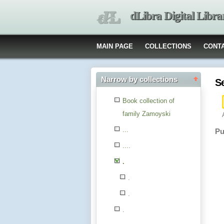
dLibra Digital Libra
MAIN PAGE
COLLECTIONS
CONT
Narrow by collections
S
Book collection of
family Zamoyski
...
Pu
....
.
.
.
.