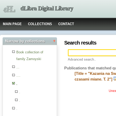
dLibra Digital Library
MAIN PAGE
COLLECTIONS
CONTACT
Narrow by collections
Search results
Book collection of
family Zamoyski
Advanced search..
...
Publications that matched q
[Title = "Kazania na 
....
czasami miane. T. 2"]
.
Unexp
.
.
.