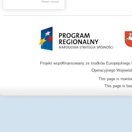
.
Reset choice
Digital archive of
children from the
Zamość region
Projekt współfinansowany ze środków Europejskieg
Operacyjnego Wojewódz
This page is mainta
This page is b