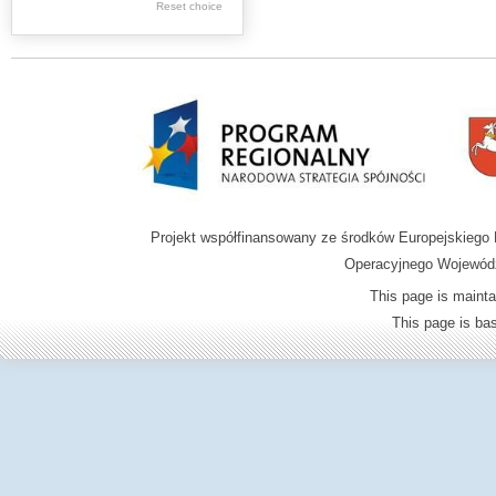
.
Reset choice
NSZZ Solidarność
Zamojskich Fabryk
Mebli
Regional Journals
1893-1945
Ship "Ziemia
Zamojska"
Projekt współfinansowany ze środków Europejskieg
From the library of
Operacyjnego Wojewódz
Szymon
This page is mainta
Szymonowic
This page is b
Bibliographer
Władysław Trębicki
Księgozbiór
Wileńskich
Dominikanów