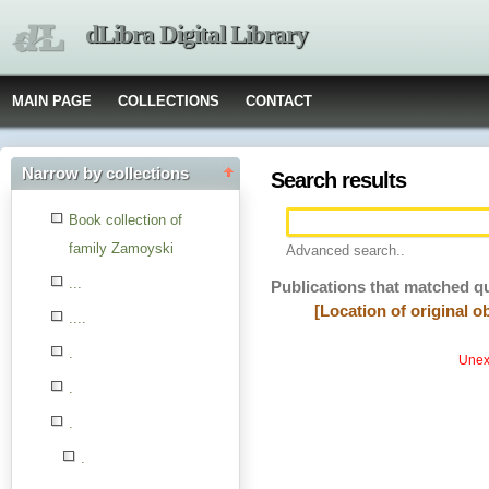
dLibra Digital Library
MAIN PAGE
COLLECTIONS
CONTACT
Narrow by collections
Search results
Book collection of
family Zamoyski
Advanced search..
...
Publications that matched q
[Location of original 
....
.
Unexp
.
.
.