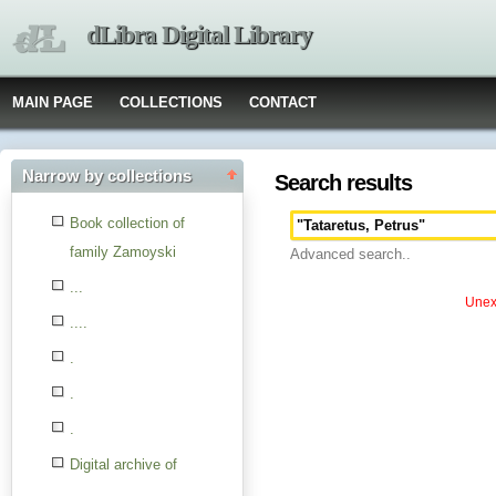
dLibra Digital Library
MAIN PAGE
COLLECTIONS
CONTACT
Narrow by collections
Search results
Book collection of
family Zamoyski
Advanced search..
...
Unexp
....
.
.
.
Digital archive of
children from the