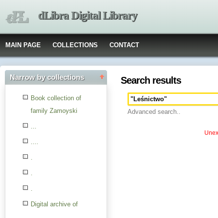
dLibra Digital Library
MAIN PAGE
COLLECTIONS
CONTACT
Narrow by collections
Search results
Book collection of
family Zamoyski
Advanced search..
...
Unexp
....
.
.
.
Digital archive of
children from the